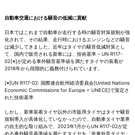
自動車交通における騒音の低減に貢献
日本ではこれまで自動車が走行する時の騒音対策規制が強
化されて、その結果、走行時におけるエンジンなどの騒音
は減少してきました。近年はタイヤの騒音低減対策とし
て、国内で販売される新車には、技術基準 – UN R117-
02[※]が定める車外騒音基準値を満たすタイヤの装着が
2018年から段階的に義務付けられています。
[※]UN R117-02: 国際連合欧州経済委員会[United Nations
Economic Commissions for Europe = UNECE]で策定さ
れた技術基準
しかし、新車装着タイヤ以外の市販用タイヤはタイヤ騒音
規制導入が具体化していなかったので、自動車タイヤ業界
の自主的な取り組みで、2023年1月からUN R117-02が定
める車外騒音基準値を満たすタイヤを「低車外音タイヤ」