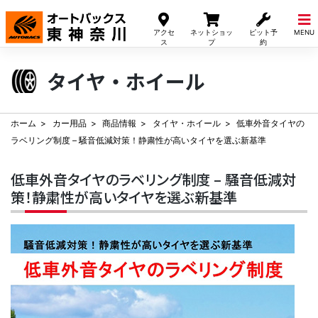
Skip
to
アクセ
ネットショッ
ピット予
MENU
content
ス
プ
約
タイヤ・ホイール
ホーム
カー用品
商品情報
タイヤ・ホイール
低車外音タイヤの
ラベリング制度 – 騒音低減対策！静粛性が高いタイヤを選ぶ新基準
低車外音タイヤのラベリング制度 – 騒音低減対
策！静粛性が高いタイヤを選ぶ新基準