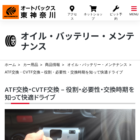
Skip
to
アクセ
ネットショッ
ピット予
MENU
content
ス
プ
約
オイル・バッテリー・メンテ
ナンス
ホーム
カー用品
商品情報
オイル・バッテリー・メンテナンス
ATF交換・CVTF交換 – 役割・必要性・交換時期を知って快適ドライブ
ATF交換・CVTF交換 – 役割・必要性・交換時期を
知って快適ドライブ