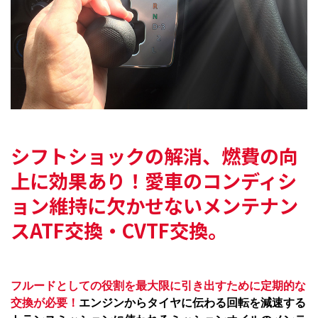
シフトショックの解消、燃費の向
上に効果あり！
愛車のコンディシ
ョン維持に欠かせないメンテナン
ス
ATF交換・CVTF交換。
フルードとしての役割を最大限に引き出すために定期的な
交換が必要！
エンジンからタイヤに伝わる回転を減速する