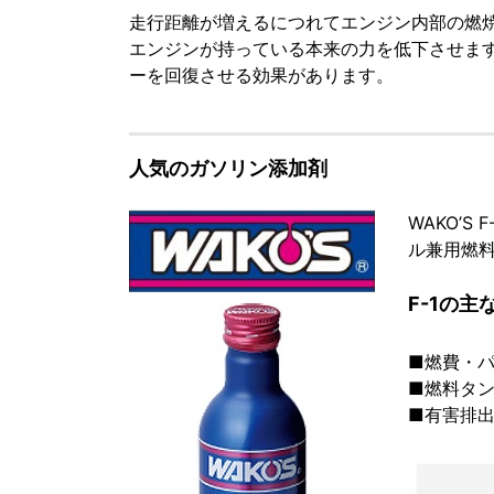
走行距離が増えるにつれてエンジン内部の燃焼
エンジンが持っている本来の力を低下させま
ーを回復させる効果があります。
人気のガソリン添加剤
WAKO’S 
ル兼用燃
F-1の主
■燃費・
■燃料タ
■有害排