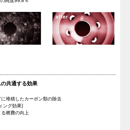
の純度99.8％
ムの共通する効果
どに堆積したカーボン類の除去
ィング効果]
よる燃費の向上