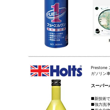
Presto
ガソリン
スーパー
■新技術
■強力洗