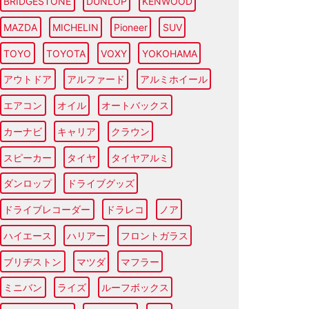
BRIDGESTONE
DUNLOP
KENWOOD
MAZDA
MICHELIN
Pioneer
SUV
TOYO
TOYOTA
VOXY
YOKOHAMA
アウトドア
アルファード
アルミホイール
エアコン
オイル
オートバックス
カーナビ
キャリア
クラウン
スピーカー
タイヤ
タイヤアルミ
ダンロップ
ドライブグッズ
ドライブレコーダー
ドラレコ
ノア
ハイエース
ハリアー
フロントガラス
ブリヂストン
マツダ
マフラー
ミニバン
ライズ
ルーフボックス