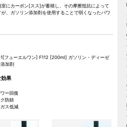
室にカーボン[スス]が蓄積し、その摩擦抵抗によって
すが、ガソリン添加剤を使用することで弱くなったパワ
F-1[フューエルワン] F112 [200ml] ガソリン・ディーゼ
料添加剤
な効果
パワー回復
ンク防錆
出ガス低減