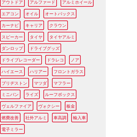
アウトドア
アルファード
アルミホイール
エアコン
オイル
オートバックス
カーナビ
キャリア
クラウン
スピーカー
タイヤ
タイヤアルミ
ダンロップ
ドライブグッズ
ドライブレコーダー
ドラレコ
ノア
ハイエース
ハリアー
フロントガラス
ブリヂストン
マツダ
マフラー
ミニバン
ライズ
ルーフボックス
ヴェルファイア
ヴォクシー
板金
燃費改善
社外アルミ
車高調
輸入車
電子ミラー