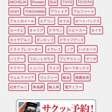
MICHELIN
Pioneer
SUV
TOYO
TOYOTA
VOXY
YOKOHAMA
アウトドア
アルファード
アルミホイール
エアコン
オイル
オートバックス
カーナビ
キャリア
クラウン
スピーカー
タイヤ
タイヤアルミ
ダンロップ
ドライブグッズ
ドライブレコーダー
ドラレコ
ノア
ハイエース
ハリアー
フロントガラス
ブリヂストン
マツダ
マフラー
ミニバン
ライズ
ルーフボックス
ヴェルファイア
ヴォクシー
板金
燃費改善
社外アルミ
車高調
輸入車
電子ミラー