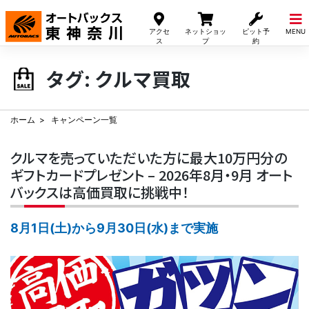
Skip
to
アクセ
ネットショッ
ピット予
MENU
content
ス
プ
約
タグ:
クルマ買取
ホーム
キャンペーン一覧
クルマを売っていただいた方に最大10万円分の
ギフトカードプレゼント – 2026年8月・9月 オート
バックスは高価買取に挑戦中！
8月1日(土)から9月30日(水)まで実施