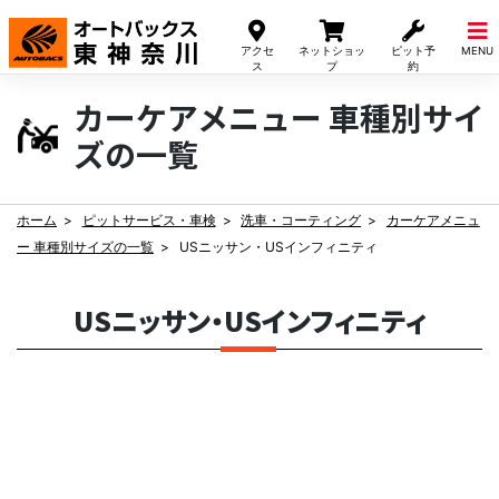
Skip
to
アクセ
ネットショッ
ピット予
MENU
content
ス
プ
約
カーケアメニュー 車種別サイ
ズの一覧
ホーム
ピットサービス・車検
洗車・コーティング
カーケアメニュ
ー 車種別サイズの一覧
USニッサン・USインフィニティ
USニッサン・USインフィニティ