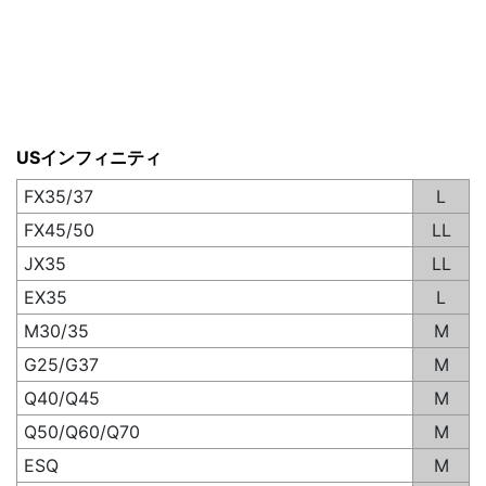
USインフィニティ
FX35/37
L
FX45/50
LL
JX35
LL
EX35
L
M30/35
M
G25/G37
M
Q40/Q45
M
Q50/Q60/Q70
M
ESQ
M