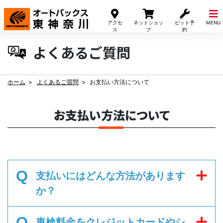
Skip
to
アクセ
ネットショッ
ピット予
MENU
content
ス
プ
約
よくあるご質問
ホーム
よくあるご質問
お支払い方法について
お支払い方法について
Q
支払いにはどんな方法があります
か？
Q
車検料金をクレジットカードやシ